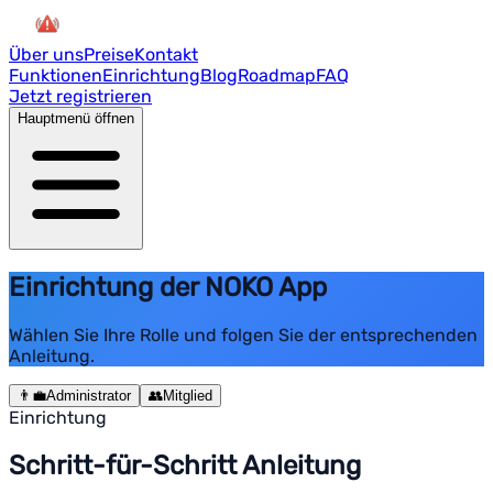
Über uns
Preise
Kontakt
Funktionen
Einrichtung
Blog
Roadmap
FAQ
Jetzt registrieren
Hauptmenü öffnen
Einrichtung der NOKO App
Wählen Sie Ihre Rolle und folgen Sie der entsprechenden
Anleitung.
👨‍💼
Administrator
👥
Mitglied
Einrichtung
Schritt-für-Schritt Anleitung