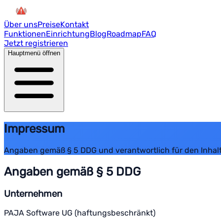
Über uns
Preise
Kontakt
Funktionen
Einrichtung
Blog
Roadmap
FAQ
Jetzt registrieren
Hauptmenü öffnen
Impressum
Angaben gemäß § 5 DDG und verantwortlich für den Inhalt
Angaben gemäß § 5 DDG
Unternehmen
PAJA Software UG (haftungsbeschränkt)